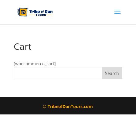
Cart
[woocommerce_cart]
©
TribeofDanTours.com